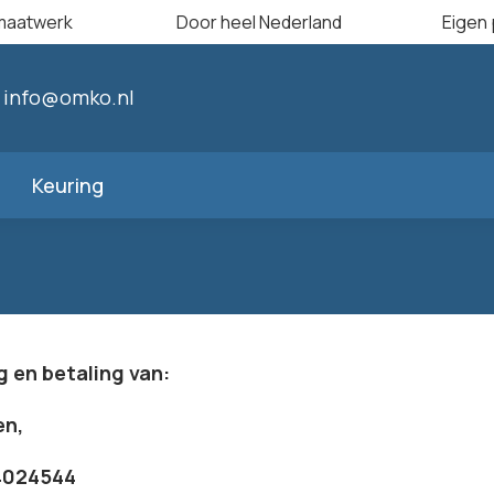
maatwerk
Door heel Nederland
Eigen 
info@omko.nl
Keuring
 en betaling van:
en,
4024544