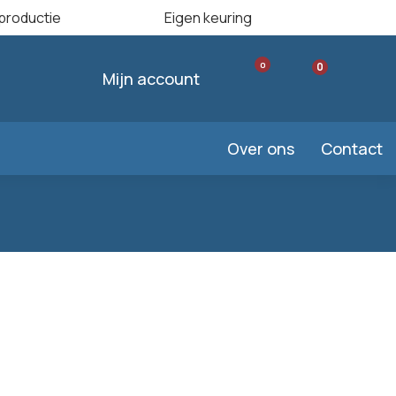
productie
Eigen keuring
Meer dan 100
0
0
Mijn account
Over ons
Contact