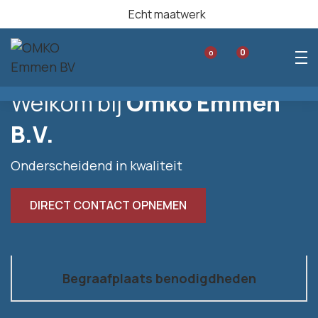
Echt maatwerk
0
0
Welkom bij
Omko Emmen
B.V.
Onderscheidend in kwaliteit
DIRECT CONTACT OPNEMEN
Begraafplaats benodigdheden