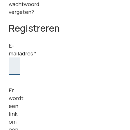
wachtwoord
vergeten?
Registreren
E-
mailadres
*
Vereist
Er
wordt
een
link
om
een