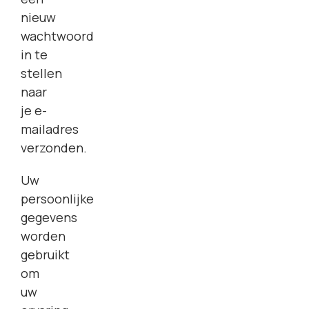
nieuw
wachtwoord
in te
stellen
naar
je e-
mailadres
verzonden.
Uw
persoonlijke
gegevens
worden
gebruikt
om
uw