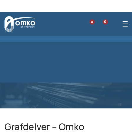
0
0
Grafdelver
Grafdelver – Omko