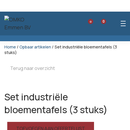
0
0
Home
/
Opbaar artikelen
/ Set industriële bloementafels (3
stuks)
Terug naar overzicht
Set industriële
bloementafels (3 stuks)
TOEVOEGEN AAN OFFERTELIJST