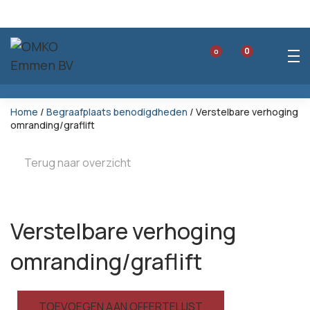
0
0
Home
/
Begraafplaats benodigdheden
/ Verstelbare verhoging
omranding/graflift
Terug naar overzicht
Verstelbare verhoging
omranding/graflift
TOEVOEGEN AAN OFFERTELIJST